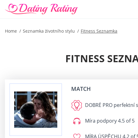
Home
Seznamka životního stylu
Fitness Seznamka
FITNESS SEZN
MATCH
DOBRÉ PRO
perfektní 
Míra podpory
4.5 of 5
MÍRA ÚSPĚCHU
4.2 of 