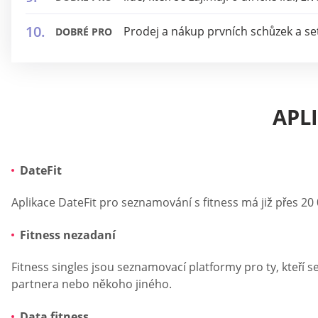
Prodej a nákup prvních schůzek a setk
DOBRÉ PRO
APL
DateFit
Aplikace DateFit pro seznamování s fitness má již přes 20 0
Fitness nezadaní
Fitness singles jsou seznamovací platformy pro ty, kteří 
partnera nebo někoho jiného.
Data fitness