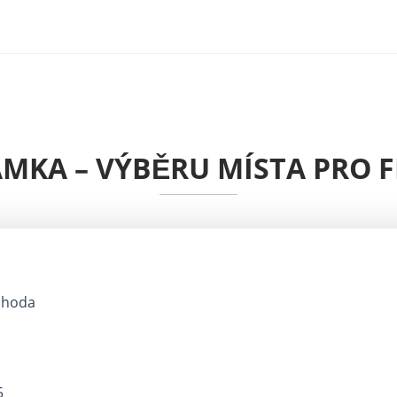
AMKA – VÝBĚRU MÍSTA PRO F
shoda
5