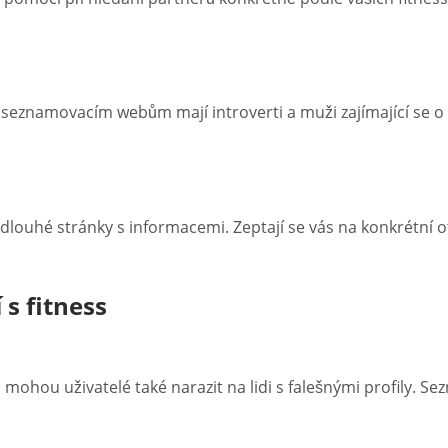
y seznamovacím webům mají introverti a muži zajímající se o f
louhé stránky s informacemi. Zeptají se vás na konkrétní otá
s fitness
ohou uživatelé také narazit na lidi s falešnými profily. Sez