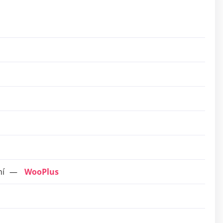
ní
WooPlus