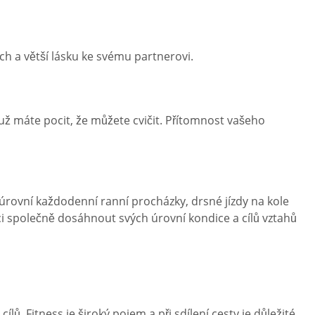
zích a větší lásku ke svému partnerovi.
 už máte pocit, že můžete cvičit. Přítomnost vašeho
h úrovní každodenní ranní procházky, drsné jízdy na kole
 společně dosáhnout svých úrovní kondice a cílů vztahů
. Fitness je široký pojem a při sdílení cesty je důležité