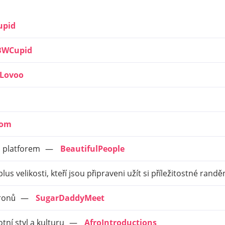
upid
BWCupid
Lovoo
com
h platforem
BeautifulPeople
s velikosti, kteří jsou připraveni užít si příležitostné randě
ronů
SugarDaddyMeet
votní styl a kulturu
AfroIntroductions