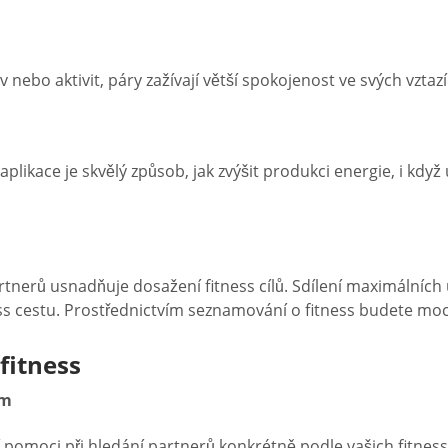
ev nebo aktivit, páry zažívají větší spokojenost ve svých vzta
likace je skvělý způsob, jak zvýšit produkci energie, i když
 partnerů usnadňuje dosažení fitness cílů. Sdílení maximálníc
 cestu. Prostřednictvím seznamování o fitness budete moci
fitness
ům
moci při hledání partnerů konkrétně podle vašich fitness cílů