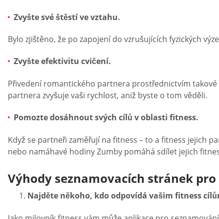
Zvyšte své štěstí ve vztahu.
Bylo zjištěno, že po zapojení do vzrušujících fyzických výz
Zvyšte efektivitu cvičení.
Přivedení romantického partnera prostřednictvím takové ap
partnera zvyšuje vaši rychlost, aniž byste o tom věděli.
Pomozte dosáhnout svých cílů v oblasti fitness.
Když se partneři zaměřují na fitness – to a fitness jejich
nebo namáhavé hodiny Zumby pomáhá sdílet jejich fitness
Výhody seznamovacích stránek pro 
Najděte někoho, kdo odpovídá vašim fitness cíl
Jako milovník fitness vám může aplikace pro seznamování po