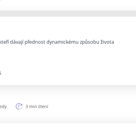
kteří dávají přednost dynamickému způsobu života
5
edy
3 min čtení