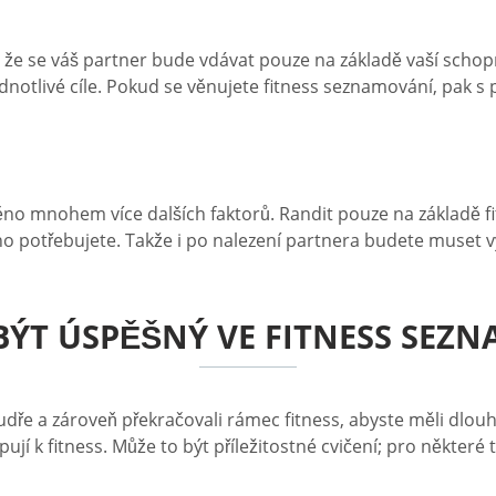
 že se váš partner bude vdávat pouze na základě vaší schopnos
ednotlivé cíle. Pokud se věnujete fitness seznamování, pak 
ěno mnohem více dalších faktorů. Randit pouze na základě f
otřebujete. Takže i po nalezení partnera budete muset vynal
BÝT ÚSPĚŠNÝ VE FITNESS SEZ
moudře a zároveň překračovali rámec fitness, abyste měli dl
pují k fitness. Může to být příležitostné cvičení; pro někter