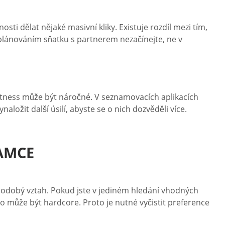
ti dělat nějaké masivní kliky. Existuje rozdíl mezi tím,
s plánováním sňatku s partnerem nezačínejte, ne v
itness může být náročné. V seznamovacích aplikacích
ožit další úsilí, abyste se o nich dozvěděli více.
NAMCE
ouhodobý vztah. Pokud jste v jediném hledání vhodných
é to může být hardcore. Proto je nutné vyčistit preference