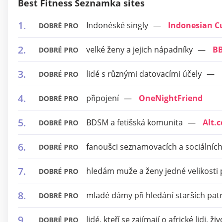
Best Fitness Seznamka sites
Indonéské singly
Indonesian C
DOBRÉ PRO
velké ženy a jejich nápadníky
B
DOBRÉ PRO
lidé s různými datovacími účely
DOBRÉ PRO
připojení
OneNightFriend
DOBRÉ PRO
BDSM a fetišská komunita
Alt.
DOBRÉ PRO
fanoušci seznamovacích a sociálníc
DOBRÉ PRO
hledám muže a ženy jedné velikosti plu
DOBRÉ PRO
mladé dámy při hledání starších pat
DOBRÉ PRO
lidé, kteří se zajímají o africké lidi, ži
DOBRÉ PRO