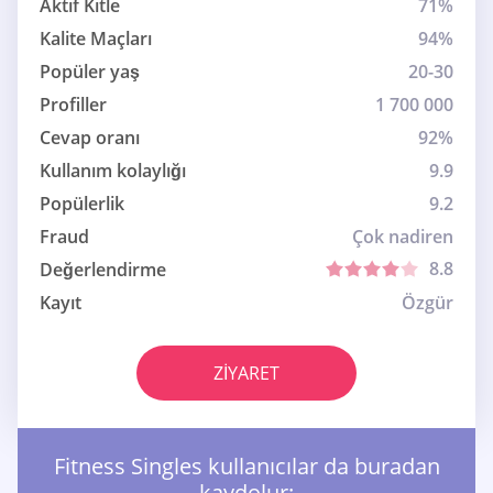
Aktif Kitle
71%
Kalite Maçları
94%
Popüler yaş
20-30
Profiller
1 700 000
Cevap oranı
92%
Kullanım kolaylığı
9.9
Popülerlik
9.2
Fraud
Çok nadiren
8.8
Değerlendirme
Kayıt
Özgür
ZIYARET
Fitness Singles kullanıcılar da buradan
kaydolur: