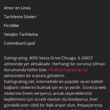
Amor en Linea
Tarihleme Siteleri
FirstMet
Yetişkin Tarihleme
ColombianCupid
BBW Tarihleme
Datingrating, 4095 Vesta Drive Chicago, IL 60657
MeetMindful
adresinde yer almaktadır. Herhangi bir sorunuz olması
BDSM Flört
durumunda lütfen bize
info@datingrating.net
adresinden bir e-posta gönderin.
BBPeopleMeet
Datingrating.net, internetteki en popüler ve en kaliteli
Şeker Baba Siteleri
bağlantı sitelerini bulmak için en iyi yerdir. Ücretsiz web
sitelerine önem veriyoruz, ancak seçeneklerinizi
JPeopleMeet
keşfetmeniz için ücretli olanları da listeliyoruz. İster
Trans Tarihleme
gündelik ister ciddi bir ilişki arıyor olun, ihtiyaçlarınıza