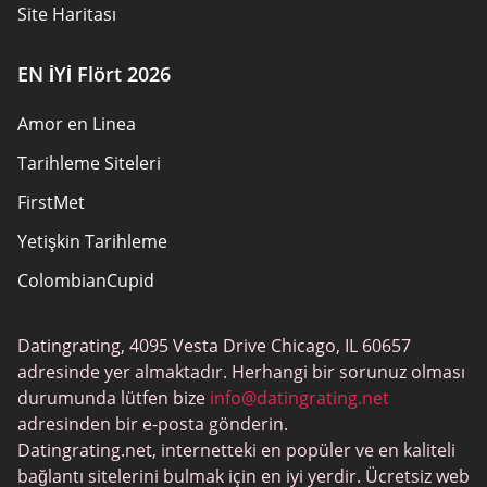
Site Haritası
EN İYİ Flört 2026
Amor en Linea
Tarihleme Siteleri
FirstMet
Yetişkin Tarihleme
ColombianCupid
BBW Tarihleme
Datingrating, 4095 Vesta Drive Chicago, IL 60657
MeetMindful
adresinde yer almaktadır. Herhangi bir sorunuz olması
BDSM Flört
durumunda lütfen bize
info@datingrating.net
adresinden bir e-posta gönderin.
BBPeopleMeet
Datingrating.net, internetteki en popüler ve en kaliteli
Şeker Baba Siteleri
bağlantı sitelerini bulmak için en iyi yerdir. Ücretsiz web