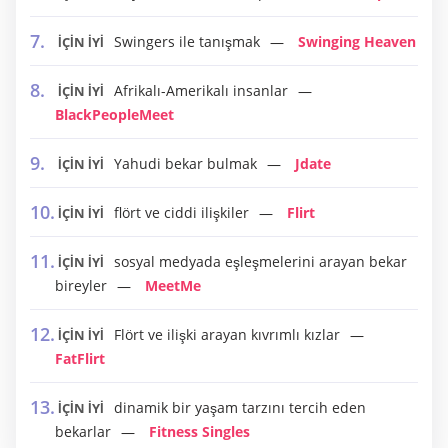
Swingers ile tanışmak
Swinging Heaven
İÇİN İYİ
Afrikalı-Amerikalı insanlar
İÇİN İYİ
BlackPeopleMeet
Yahudi bekar bulmak
Jdate
İÇİN İYİ
flört ve ciddi ilişkiler
Flirt
İÇİN İYİ
sosyal medyada eşleşmelerini arayan bekar
İÇİN İYİ
bireyler
MeetMe
Flört ve ilişki arayan kıvrımlı kızlar
İÇİN İYİ
FatFlirt
dinamik bir yaşam tarzını tercih eden
İÇİN İYİ
bekarlar
Fitness Singles