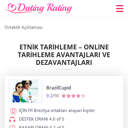
Ortaklık Açıklaması
ETNIK TARIHLEME – ONLINE
TARIHLEME AVANTAJLARI VE
DEZAVANTAJLARI
BrazilCupid
9.2
/10
İÇİN İYİ
Brezilya ortakları arayan kişiler
DESTEK ORANI
4.6 of 5
BAŞARI ORANI
4.2 of 5