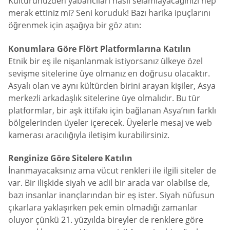
Kültürünüzden yabancıları nasıl selamlayacağınızı hep
merak ettiniz mi? Seni koruduk! Bazı harika ipuçlarını
öğrenmek için aşağıya bir göz atın:
Konumlara Göre Flört Platformlarına Katılın
Etnik bir eş ile nişanlanmak istiyorsanız ülkeye özel
sevişme sitelerine üye olmanız en doğrusu olacaktır.
Asyalı olan ve aynı kültürden birini arayan kişiler, Asya
merkezli arkadaşlık sitelerine üye olmalıdır. Bu tür
platformlar, bir aşk ittifakı için bağlanan Asya’nın farklı
bölgelerinden üyeler içerecek. Üyelerle mesaj ve web
kamerası aracılığıyla iletişim kurabilirsiniz.
Renginize Göre Sitelere Katılın
İnanmayacaksınız ama vücut renkleri ile ilgili siteler de
var. Bir ilişkide siyah ve adil bir arada var olabilse de,
bazı insanlar inançlarından bir eş ister. Siyah nüfusun
çıkarlara yaklaşırken pek emin olmadığı zamanlar
oluyor çünkü 21. yüzyılda bireyler de renklere göre