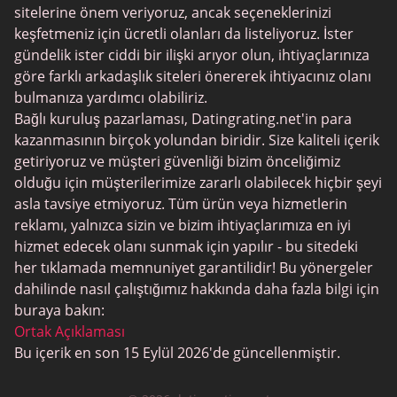
sitelerine önem veriyoruz, ancak seçeneklerinizi
JPeopleMeet
keşfetmeniz için ücretli olanları da listeliyoruz. İster
Trans Tarihleme
gündelik ister ciddi bir ilişki arıyor olun, ihtiyaçlarınıza
göre farklı arkadaşlık siteleri önererek ihtiyacınız olanı
Kıdemli Tarihleme
bulmanıza yardımcı olabiliriz.
MyLOL
Bağlı kuruluş pazarlaması, Datingrating.net'in para
kazanmasının birçok yolundan biridir. Size kaliteli içerik
Gay Tarihleme
getiriyoruz ve müşteri güvenliği bizim önceliğimiz
Lezbiyen Tarihleme
olduğu için müşterilerimize zararlı olabilecek hiçbir şeyi
asla tavsiye etmiyoruz. Tüm ürün veya hizmetlerin
Siyah Tarihleme Siteleri
reklamı, yalnızca sizin ve bizim ihtiyaçlarımıza en iyi
SugarDaddyMeet
hizmet edecek olanı sunmak için yapılır - bu sitedeki
her tıklamada memnuniyet garantilidir! Bu yönergeler
LatinAmericanCupid
dahilinde nasıl çalıştığımız hakkında daha fazla bilgi için
CatholicMatch
buraya bakın:
Ortak Açıklaması
Bu içerik en son 15 Eylül 2026'de güncellenmiştir.