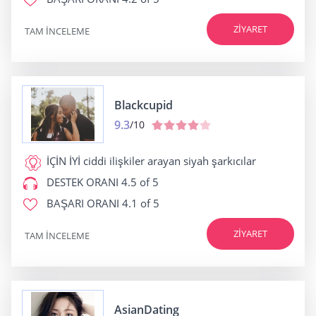
ZIYARET
TAM INCELEME
Blackcupid
9.3
/10
İÇİN İYİ
ciddi ilişkiler arayan siyah şarkıcılar
DESTEK ORANI
4.5 of 5
BAŞARI ORANI
4.1 of 5
ZIYARET
TAM INCELEME
AsianDating