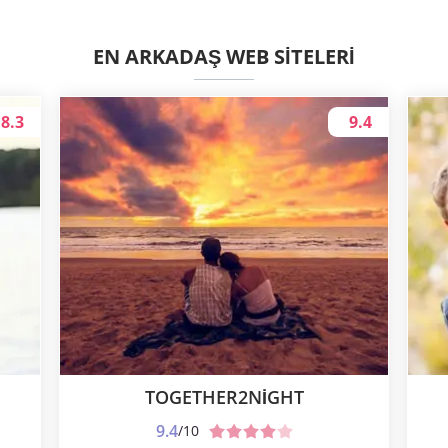
EN ARKADAŞ WEB SITELERI
8.3
9.4
TOGETHER2NIGHT
9.4
/10