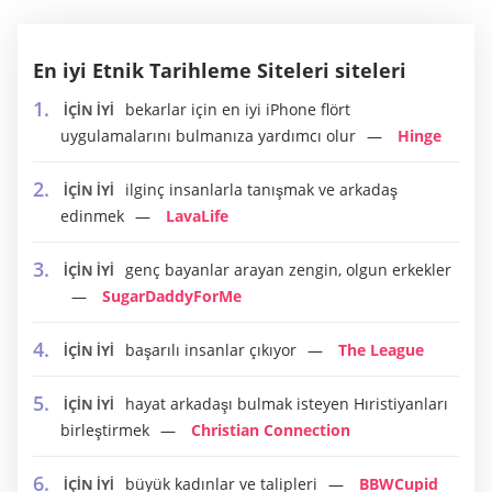
En iyi Etnik Tarihleme Siteleri siteleri
bekarlar için en iyi iPhone flört
İÇİN İYİ
uygulamalarını bulmanıza yardımcı olur
Hinge
ilginç insanlarla tanışmak ve arkadaş
İÇİN İYİ
edinmek
LavaLife
genç bayanlar arayan zengin, olgun erkekler
İÇİN İYİ
SugarDaddyForMe
başarılı insanlar çıkıyor
The League
İÇİN İYİ
hayat arkadaşı bulmak isteyen Hıristiyanları
İÇİN İYİ
birleştirmek
Christian Connection
büyük kadınlar ve talipleri
BBWCupid
İÇİN İYİ