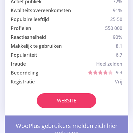
Actief publiek
72%
Kwaliteitsovereenkomsten
91%
Populaire leeftijd
25-50
Profielen
550 000
Reactiesnelheid
90%
Makkelijk te gebruiken
8.1
Populariteit
6.7
fraude
Heel zelden
9.3
Beoordeling
Registratie
Vrij
WEBSITE
WooPlus gebruikers melden zich hier
ook aan: