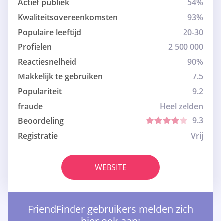
Actief publiek
54%
Kwaliteitsovereenkomsten
93%
Populaire leeftijd
20-30
Profielen
2 500 000
Reactiesnelheid
90%
Makkelijk te gebruiken
7.5
Populariteit
9.2
fraude
Heel zelden
9.3
Beoordeling
Registratie
Vrij
WEBSITE
FriendFinder gebruikers melden zich
hier ook aan: