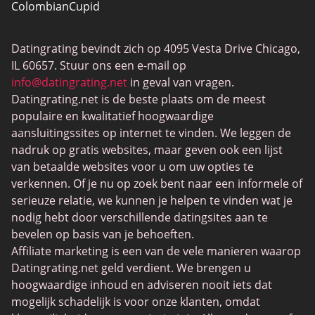
ColombianCupid
BBW Dating
Datingrating bevindt zich op 4095 Vesta Drive Chicago,
MeetMindful
IL 60657. Stuur ons een e-mail op
BDSM Dating
info@datingrating.net
in geval van vragen.
Datingrating.net is de beste plaats om de meest
BBPeopleMeet
populaire en kwalitatief hoogwaardige
Sugar Daddy-sites
aansluitingssites op internet te vinden. We leggen de
nadruk op gratis websites, maar geven ook een lijst
JPeopleMeet
van betaalde websites voor u om uw opties te
Trans Daten
verkennen. Of je nu op zoek bent naar een informele of
serieuze relatie, we kunnen je helpen te vinden wat je
Senior Datingsites
nodig hebt door verschillende datingsites aan te
MijnLOL
bevelen op basis van je behoeften.
Affiliate marketing is een van de vele manieren waarop
Gay Dating
Datingrating.net geld verdient. We brengen u
Lesbische Dating
hoogwaardige inhoud en adviseren nooit iets dat
mogelijk schadelijk is voor onze klanten, omdat
Black Dating Sites