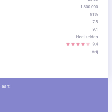
1 800 000
91%
7.5
9.1
Heel zelden
9.4
Vrij
 aan: