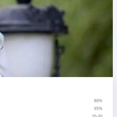
86%
95%
20-30