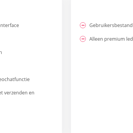
interface
Gebruikersbestand i
Alleen premium led
n
eochatfunctie
et verzenden en