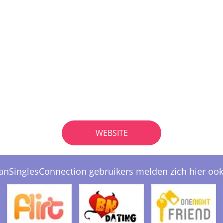
WEBSITE
ianSinglesConnection gebruikers melden zich hier ook