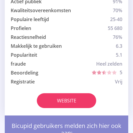
Actief publiek
91%
Kwaliteitsovereenkomsten
70%
Populaire leeftijd
25-40
Profielen
55 680
Reactiesnelheid
76%
Makkelijk te gebruiken
6.3
Populariteit
5.1
fraude
Heel zelden
5
Beoordeling
Registratie
Vrij
WEBSITE
Bicupid gebruikers melden zich hier ook
aan: