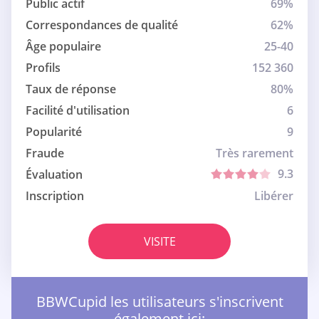
Public actif
69%
Correspondances de qualité
62%
Âge populaire
25-40
Profils
152 360
Taux de réponse
80%
Facilité d'utilisation
6
Popularité
9
Fraude
Très rarement
9.3
Évaluation
Inscription
Libérer
VISITE
BBWCupid les utilisateurs s'inscrivent
également ici: