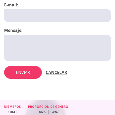
E-mail:
Mensaje:
ENVIAR
CANCELAR
MIEMBROS
MIEMBROS
PROPORCIÓN DE GÉNERO
PROPORCIÓN DE GÉNERO
MIEMBROS
PROPORCIÓN DE GÉNERO
MIEMBROS
PROPORCIÓN DE GÉNERO
10M+
10M+
46% | 54%
51% | 49%
10M+
40% | 60%