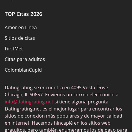
TOP Citas 2026
Amor en Linea
Sitios de citas
FirstMet
Citas para adultos
ColombianCupid
BBW Dating
Datingrating se encuentra en 4095 Vesta Drive
MeetMindful
Chicago, IL 60657. Envíenos un correo electrónico a
Citas BDSM
info@datingrating.net
si tiene alguna pregunta.
Datingrating.net es el mejor lugar para encontrar los
BBPeopleMeet
sitios de conexión más populares y de mayor calidad
Sitios Sugar Daddy
en Internet. Hacemos hincapié en los sitios web
gratuitos, pero también enumeramos los de pago para