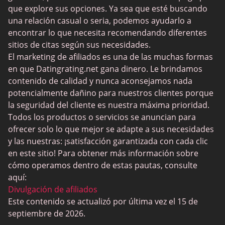
JPeopleMeet
que explore sus opciones. Ya sea que esté buscando
Trans Dating
una relación casual o seria, podemos ayudarlo a
encontrar lo que necesita recomendando diferentes
Sitios de citas para personas mayores
sitios de citas según sus necesidades.
MyLOL
El marketing de afiliados es una de las muchas formas
en que Datingrating.net gana dinero. Le brindamos
Citas gay
contenido de calidad y nunca aconsejamos nada
Citas lesbianas
potencialmente dañino para nuestros clientes porque
la seguridad del cliente es nuestra máxima prioridad.
Sitios de citas negras
Todos los productos o servicios se anuncian para
SugarDaddyMeet
ofrecer solo lo que mejor se adapte a sus necesidades
y las nuestras: ¡satisfacción garantizada con cada clic
LatinAmericanCupid
en este sitio! Para obtener más información sobre
CatholicMatch
cómo operamos dentro de estas pautas, consulte
aquí:
Divulgación de afiliados
Este contenido se actualizó por última vez el 15 de
septiembre de 2026.