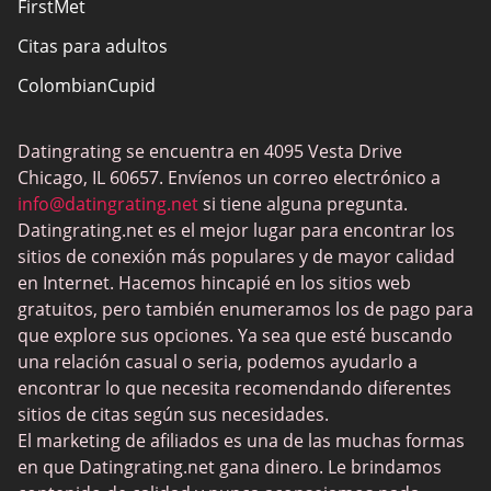
FirstMet
Citas para adultos
ColombianCupid
BBW Dating
Datingrating se encuentra en 4095 Vesta Drive
MeetMindful
Chicago, IL 60657. Envíenos un correo electrónico a
Citas BDSM
info@datingrating.net
si tiene alguna pregunta.
Datingrating.net es el mejor lugar para encontrar los
BBPeopleMeet
sitios de conexión más populares y de mayor calidad
Sitios Sugar Daddy
en Internet. Hacemos hincapié en los sitios web
gratuitos, pero también enumeramos los de pago para
JPeopleMeet
que explore sus opciones. Ya sea que esté buscando
Trans Dating
una relación casual o seria, podemos ayudarlo a
encontrar lo que necesita recomendando diferentes
Sitios de citas para personas mayores
sitios de citas según sus necesidades.
MyLOL
El marketing de afiliados es una de las muchas formas
en que Datingrating.net gana dinero. Le brindamos
Citas gay