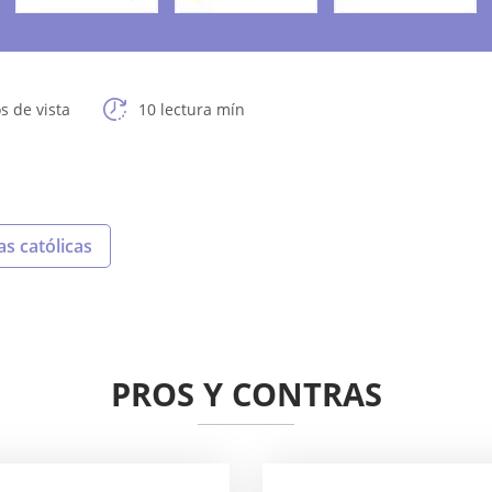
s de vista
10 lectura mín
tas católicas
PROS Y CONTRAS