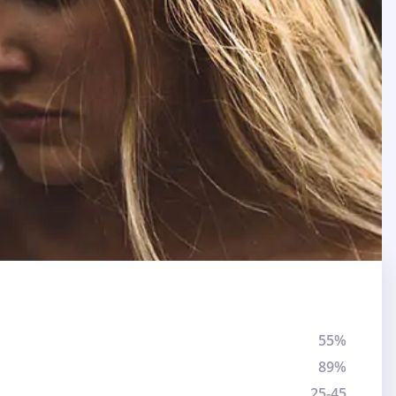
55%
89%
25-45