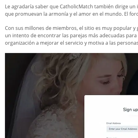
Le agradaría saber que CatholicMatch también dirige un i
que promuevan la armonía y el amor en el mundo. El foro 
Con sus millones de miembros, el sitio es muy popular y g
un intento de encontrar las parejas más adecuadas para la
organización a mejorar el servicio y motiva a las personas