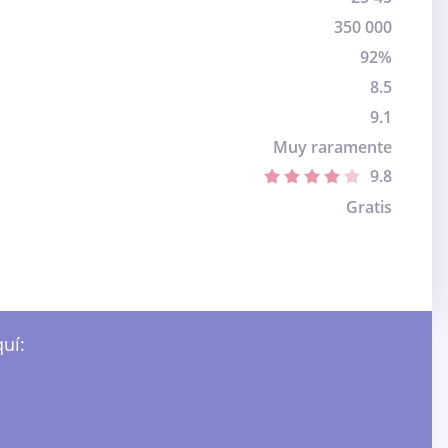
350 000
92%
8.5
9.1
Muy raramente
9.8
Gratis
uí: