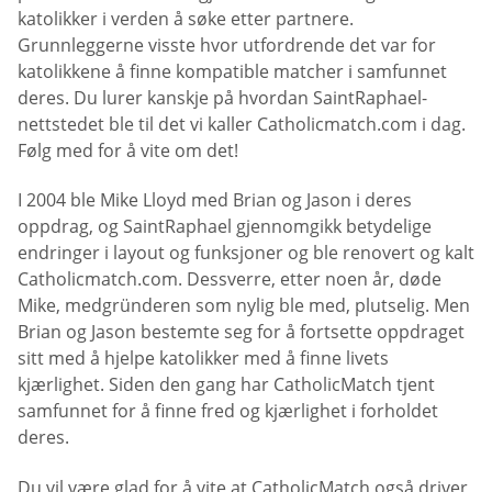
katolikker i verden å søke etter partnere.
Grunnleggerne visste hvor utfordrende det var for
katolikkene å finne kompatible matcher i samfunnet
deres. Du lurer kanskje på hvordan SaintRaphael-
nettstedet ble til det vi kaller Catholicmatch.com i dag.
Følg med for å vite om det!
I 2004 ble Mike Lloyd med Brian og Jason i deres
oppdrag, og SaintRaphael gjennomgikk betydelige
endringer i layout og funksjoner og ble renovert og kalt
Catholicmatch.com. Dessverre, etter noen år, døde
Mike, medgründeren som nylig ble med, plutselig. Men
Brian og Jason bestemte seg for å fortsette oppdraget
sitt med å hjelpe katolikker med å finne livets
kjærlighet. Siden den gang har CatholicMatch tjent
samfunnet for å finne fred og kjærlighet i forholdet
deres.
Du vil være glad for å vite at CatholicMatch også driver