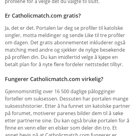
profilene for å velge det du valgte til slutt.
Er Catholicmatch.com gratis?
Ja, det er det. Portalen lar deg se profiler til katolske
singler, motta meldinger og sende Like til tre profiler
om dagen. Det gratis abonnementet inkluderer også
matching med andre og sjekker de nylige besøkende
på profilen din. Du kan imidlertid velge å kjøpe en
betalt plan for å nyte flere fordeler nettstedet tilbyr.
Fungerer Catholicmatch.com virkelig?
Gjennomsnittlig over 16 500 daglige pålogginger
forteller om suksessen. Dessuten har portalen mange
suksesshistorier. Etter å ha funnet sin katolske partner
på forumet, motiverer parenes bilder dem til å søke
etter partnerne sine. Du kan også bruke portalen for å
finne en venn eller en elsker som deler din tro. Et
annet bevis på at Catholicmatch.com fungerer er