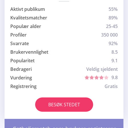
Aktivt publikum
55%
Kvalitetsmatcher
89%
Populær alder
25-45
Profiler
350 000
Svarrate
92%
Brukervennlighet
8.5
Popularitet
9.1
Bedrageri
Veldig sjeldent
9.8
Vurdering
Registrering
Gratis
BESØK STEDET