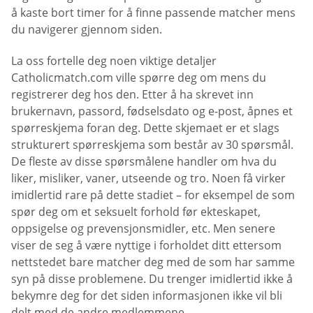
å kaste bort timer for å finne passende matcher mens
du navigerer gjennom siden.
La oss fortelle deg noen viktige detaljer
Catholicmatch.com ville spørre deg om mens du
registrerer deg hos den. Etter å ha skrevet inn
brukernavn, passord, fødselsdato og e-post, åpnes et
spørreskjema foran deg. Dette skjemaet er et slags
strukturert spørreskjema som består av 30 spørsmål.
De fleste av disse spørsmålene handler om hva du
liker, misliker, vaner, utseende og tro. Noen få virker
imidlertid rare på dette stadiet – for eksempel de som
spør deg om et seksuelt forhold før ekteskapet,
oppsigelse og prevensjonsmidler, etc. Men senere
viser de seg å være nyttige i forholdet ditt ettersom
nettstedet bare matcher deg med de som har samme
syn på disse problemene. Du trenger imidlertid ikke å
bekymre deg for det siden informasjonen ikke vil bli
delt med de andre medlemmene.