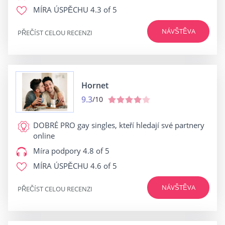
MÍRA ÚSPĚCHU
4.3 of 5
NÁVŠTĚVA
PŘEČÍST CELOU RECENZI
Hornet
9.3
/10
DOBRÉ PRO
gay singles, kteří hledají své partnery
online
Míra podpory
4.8 of 5
MÍRA ÚSPĚCHU
4.6 of 5
NÁVŠTĚVA
PŘEČÍST CELOU RECENZI