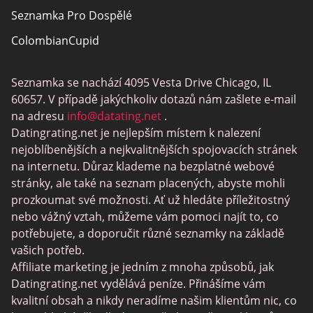
Seznamka Pro Dospělé
ColombianCupid
BBW Dating
Seznamka se nachází 4095 Vesta Drive Chicago, IL
MeetMindful
60657. V případě jakýchkoliv dotazů nám zašlete e-mail
Seznamka BDSM
na adresu
info@datating.net
.
Datingrating.net je nejlepším místem k nalezení
BBPeopleMeet
nejoblíbenějších a nejkvalitnějších spojovacích stránek
Stránky Sugar Daddy
na internetu. Důraz klademe na bezplatné webové
stránky, ale také na seznam placených, abyste mohli
JPeopleMeet
prozkoumat své možnosti. Ať už hledáte příležitostný
Trans Seznamka
nebo vážný vztah, můžeme vám pomoci najít to, co
potřebujete, a doporučit různé seznamky na základě
Senior Datování Lokalit
vašich potřeb.
MyLOL
Affiliate marketing je jedním z mnoha způsobů, jak
Datingrating.net vydělává peníze. Přinášíme vám
Gay Seznamka
kvalitní obsah a nikdy neradíme našim klientům nic, co