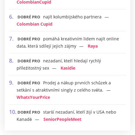
ColombianCupid
najít kolumbijského partnera
DOBRÉ PRO
Colombian Cupid
pomáhá kreativním lidem najít online
DOBRÉ PRO
data, která sdílejí jejich zájmy
Raya
nezadaní, kteří hledají rychlý
DOBRÉ PRO
příležitostný sex
Kasidie
Prodej a nákup prvních schůzek a
DOBRÉ PRO
setkání s atraktivními singly z celého světa.
WhatsYourPrice
starší nezadaní, kteří žijí v USA nebo
DOBRÉ PRO
Kanadě
SeniorPeopleMeet