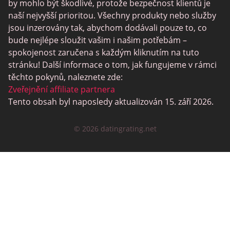
Lesbické Seznamky
by mohlo být škodlivé, protože bezpečnost klientů je
naší nejvyšší prioritou. Všechny produkty nebo služby
Černé Datování Lokalit
jsou inzerovány tak, abychom dodávali pouze to, co
SugarDaddyMeet
bude nejlépe sloužit vašim i našim potřebám –
spokojenost zaručena s každým kliknutím na tuto
LatinAmericanCupid
stránku! Další informace o tom, jak fungujeme v rámci
CatholicMatch
těchto pokynů, naleznete zde:
Zveřejnění affiliate partnera
Tento obsah byl naposledy aktualizován 15. září 2026.
© 2026 datingrating.net