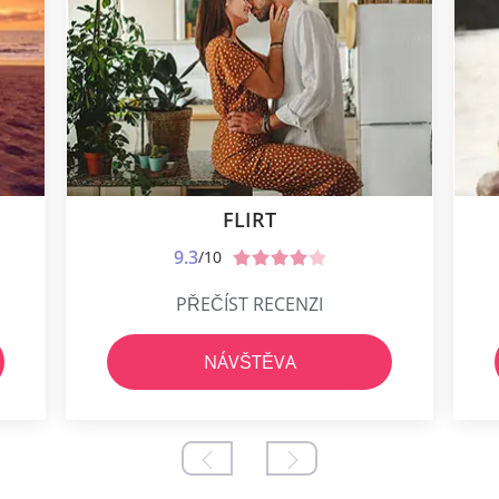
FLIRT
9.3
/10
PŘEČÍST RECENZI
NÁVŠTĚVA