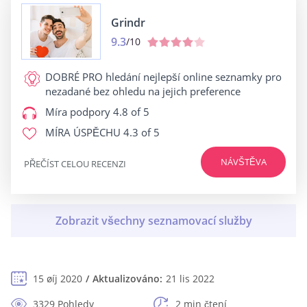
Grindr
9.3
/10
DOBRÉ PRO
hledání nejlepší online seznamky pro
nezadané bez ohledu na jejich preference
Míra podpory
4.8 of 5
MÍRA ÚSPĚCHU
4.3 of 5
NÁVŠTĚVA
PŘEČÍST CELOU RECENZI
15 øíj 2020
Aktualizováno:
21 lis 2022
3329 Pohledy
2 min čtení