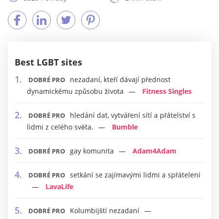
Best LGBT sites
nezadaní, kteří dávají přednost
DOBRÉ PRO
dynamickému způsobu života
Fitness Singles
hledání dat, vytváření sítí a přátelství s
DOBRÉ PRO
lidmi z celého světa.
Bumble
gay komunita
Adam4Adam
DOBRÉ PRO
setkání se zajímavými lidmi a spřátelení
DOBRÉ PRO
LavaLife
Kolumbijští nezadaní
DOBRÉ PRO