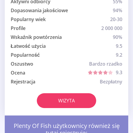
Aktywni odbiorcy
55%
Dopasowania jakościowe
94%
Popularny wiek
20-30
Profile
2 000 000
Wskaźnik powtórzenia
90%
Łatwość użycia
9.5
Popularność
9.2
Oszustwo
Bardzo rzadko
9.3
Ocena
Rejestracja
Bezpłatny
WIZYTA
Plenty Of Fish użytkownicy również się
tutaj rejestrują: