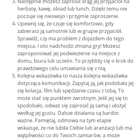
Następnie możesz zaprosić krąg jej przyjaciół na
herbatę, kawę, obiad lub lunch. Dzięki temu nie
poczuje się nieswojo i przyjmie zaproszenie.
Upewnij się, że czuje się komfortowo, gdy
zabierasz ją samotnie lub w grupie przyjaciół.
Sprawdź, czy ma problem z dojazdem do tego
miejsca. I oto nadchodzi zmiana gry! Możesz
zaproponować jej podwiezienie na miejsce z
domu, biura lub uczelni. To przybliży cię o krok do
prawdziwego celu umawiania się z nią.
Kolejna wskazówka to nasza kolejna wskazówka
dotycząca komunikacji. Zapytaj ją, jak podobała jej
się kolacja, film lub spędzanie czasu z tobą. To
może stać się punktem zwrotnym. Jeśli jej się to
spodobało, odważ się zaprosić ją samą i ułożyć
według jej gustu. Dalsze działania są bardzo
ważne. Pamiętaj, odmowa na tym etapie
wskazuje, że nie lubiła Ciebie lub aranżacji lub ma
wątpliwości co do Twoich zamiarów, a może