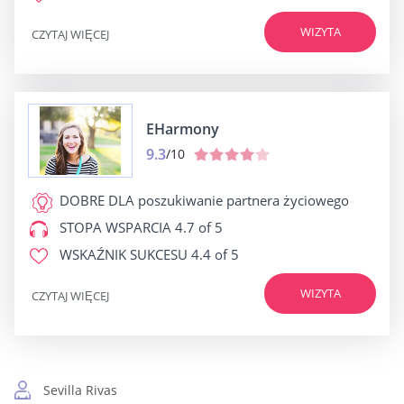
WIZYTA
CZYTAJ WIĘCEJ
EHarmony
9.3
/10
DOBRE DLA
poszukiwanie partnera życiowego
STOPA WSPARCIA
4.7 of 5
WSKAŹNIK SUKCESU
4.4 of 5
WIZYTA
CZYTAJ WIĘCEJ
Sevilla Rivas