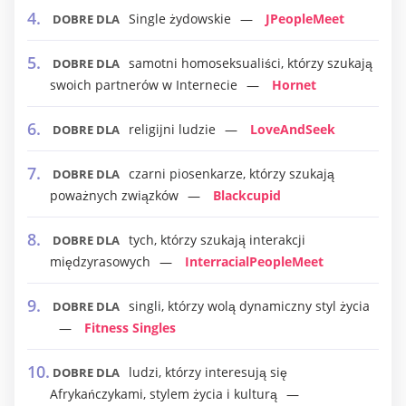
Single żydowskie
JPeopleMeet
DOBRE DLA
samotni homoseksualiści, którzy szukają
DOBRE DLA
swoich partnerów w Internecie
Hornet
religijni ludzie
LoveAndSeek
DOBRE DLA
czarni piosenkarze, którzy szukają
DOBRE DLA
poważnych związków
Blackcupid
tych, którzy szukają interakcji
DOBRE DLA
międzyrasowych
InterracialPeopleMeet
singli, którzy wolą dynamiczny styl życia
DOBRE DLA
Fitness Singles
ludzi, którzy interesują się
DOBRE DLA
Afrykańczykami, stylem życia i kulturą