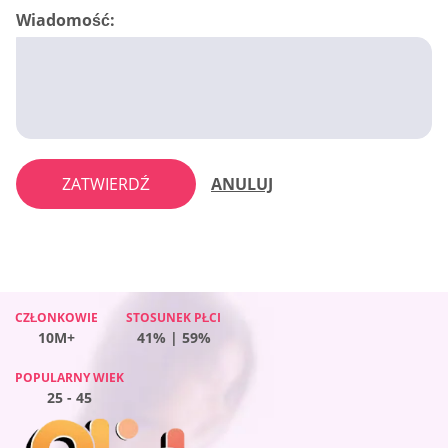
Wiadomość:
ZATWIERDŹ
ANULUJ
CZŁONKOWIE
CZŁONKOWIE
STOSUNEK PŁCI
STOSUNEK PŁCI
CZŁONKOWIE
STOSUNEK PŁCI
CZŁONKOWIE
STOSUNEK PŁCI
10M+
10M+
41% | 59%
60% | 40%
10M+
54% | 46%
10M+
46% | 54%
POPULARNY WIEK
POPULARNY WIEK
POPULARNY WIEK
POPULARNY WIEK
25 - 45
25 - 45
25 - 45
25 - 45