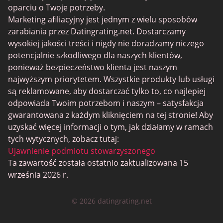
MyLOL
oparciu o Twoje potrzeby.
Marketing afiliacyjny jest jednym z wielu sposobów
Gejowskie Randki
zarabiania przez Datingrating.net. Dostarczamy
Randki dla lesbijek
wysokiej jakości treści i nigdy nie doradzamy niczego
potencjalnie szkodliwego dla naszych klientów,
Czarne serwisy randkowe
ponieważ bezpieczeństwo klienta jest naszym
SugarDaddyMeet
najwyższym priorytetem. Wszystkie produkty lub usługi
są reklamowane, aby dostarczać tylko to, co najlepiej
LatinAmericanCupid
odpowiada Twoim potrzebom i naszym – satysfakcja
CatholicMatch
gwarantowana z każdym kliknięciem na tej stronie! Aby
uzyskać więcej informacji o tym, jak działamy w ramach
tych wytycznych, zobacz tutaj:
Ujawnienie podmiotu stowarzyszonego
Ta zawartość została ostatnio zaktualizowana 15
września 2026 r.
© 2026 datingrating.net