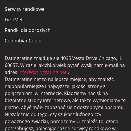
Serwisy randkowe
FirstMet
Randki dla dorosłych
ColombianCupid
BBW Dating
Datingrating znajduje się 4095 Vesta Drive Chicago, IL
MeetMindful
60657. W razie jakichkolwiek pytań wyślij nam e-mail na
Randki BDSM
adres
info@datingrating.net
.
Datingrating.net to najlepsze miejsce, aby znaleźć
BBPeopleMeet
najpopularniejsze i najwyższej jakości strony z
Witryny Sugar Daddy
połączeniami w Internecie. Kładziemy nacisk na
bezpłatne strony internetowe, ale także wymieniamy te
JPeopleMeet
płatne, abyś mógł zapoznać się z dostępnymi opcjami.
Trans Dating
Niezależnie od tego, czy szukasz luźnego czy
poważnego związku, pomożemy Ci znaleźć to, czego
Senior serwisy randkowe
potrzebujesz, polecając różne serwisy randkowe w