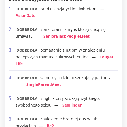
randki z azjatyckimi kobietami
DOBRE DLA
AsianDate
starsi czarni single, którzy chcą się
DOBRE DLA
umawiać
SeniorBlackPeopleMeet
pomaganie singlom w znalezieniu
DOBRE DLA
najlepszych mamusi cukrowych online
Cougar
Life
samotny rodzic poszukujący partnera
DOBRE DLA
SingleParentMeet
singli, którzy szukają szybkiego,
DOBRE DLA
swobodnego seksu
SexFinder
znalezienie bratniej duszy lub
DOBRE DLA
przyjaciela
Be2