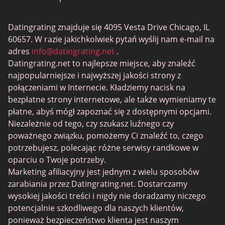
BBW Dating
Datingrating znajduje się 4095 Vesta Drive Chicago, IL
MeetMindful
60657. W razie jakichkolwiek pytań wyślij nam e-mail na
Randki BDSM
adres
info@datingrating.net
.
Datingrating.net to najlepsze miejsce, aby znaleźć
BBPeopleMeet
najpopularniejsze i najwyższej jakości strony z
Witryny Sugar Daddy
połączeniami w Internecie. Kładziemy nacisk na
bezpłatne strony internetowe, ale także wymieniamy te
JPeopleMeet
płatne, abyś mógł zapoznać się z dostępnymi opcjami.
Trans Dating
Niezależnie od tego, czy szukasz luźnego czy
poważnego związku, pomożemy Ci znaleźć to, czego
Senior serwisy randkowe
potrzebujesz, polecając różne serwisy randkowe w
MyLOL
oparciu o Twoje potrzeby.
Marketing afiliacyjny jest jednym z wielu sposobów
Gejowskie Randki
zarabiania przez Datingrating.net. Dostarczamy
Randki dla lesbijek
wysokiej jakości treści i nigdy nie doradzamy niczego
potencjalnie szkodliwego dla naszych klientów,
Czarne serwisy randkowe
ponieważ bezpieczeństwo klienta jest naszym