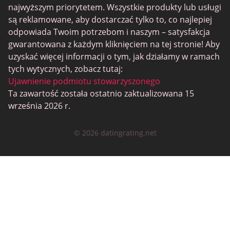
SugarDaddyMeet
najwyższym priorytetem. Wszystkie produkty lub usługi
są reklamowane, aby dostarczać tylko to, co najlepiej
LatinAmericanCupid
odpowiada Twoim potrzebom i naszym – satysfakcja
CatholicMatch
gwarantowana z każdym kliknięciem na tej stronie! Aby
uzyskać więcej informacji o tym, jak działamy w ramach
tych wytycznych, zobacz tutaj:
Ujawnienie podmiotu stowarzyszonego
Ta zawartość została ostatnio zaktualizowana 15
września 2026 r.
© 2026 datingrating.net