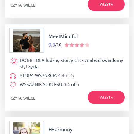
WIZYTA
CZYTAJ WIĘCEJ
MeetMindful
9.3
/10
DOBRE DLA
ludzie, którzy chcą znaleźć świadomy
styl życia
STOPA WSPARCIA
4.4 of 5
WSKAŹNIK SUKCESU
4.4 of 5
WIZYTA
CZYTAJ WIĘCEJ
EHarmony