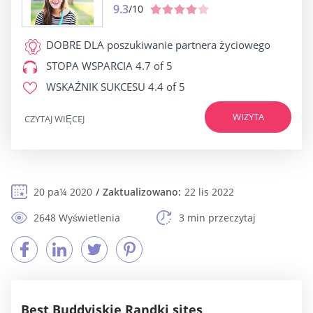
9.3
/10
DOBRE DLA
poszukiwanie partnera życiowego
STOPA WSPARCIA
4.7 of 5
WSKAŹNIK SUKCESU
4.4 of 5
WIZYTA
CZYTAJ WIĘCEJ
20 pa¼ 2020
Zaktualizowano:
22 lis 2022
2648 Wyświetlenia
3 min przeczytaj
Best Buddyjskie Randki sites