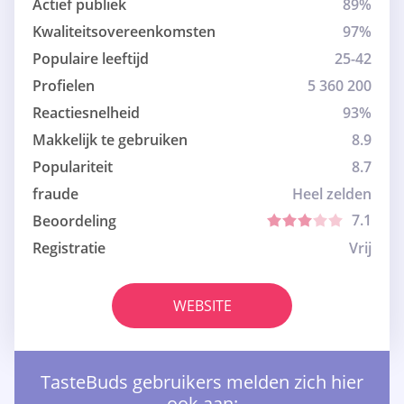
Actief publiek
89%
Kwaliteitsovereenkomsten
97%
Populaire leeftijd
25-42
Profielen
5 360 200
Reactiesnelheid
93%
Makkelijk te gebruiken
8.9
Populariteit
8.7
fraude
Heel zelden
7.1
Beoordeling
Registratie
Vrij
WEBSITE
TasteBuds gebruikers melden zich hier
ook aan: