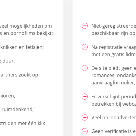
 veel mogelijkheden om
Niet-geregistreerd
s en pornofilms bekijkt;
beschikbaar zijn op 
nikken en fetisjen;
Na registratie vraag
met een gratis lidm
e duur;
De site biedt geen
partners zoekt op
romances, ondanks
aanvraagformulier;
nioren;
Er verschijnt perio
betrekken bij webca
en ruimdenkend;
Veel pornoadverten
trijden met één klik
Geen verificatie is 