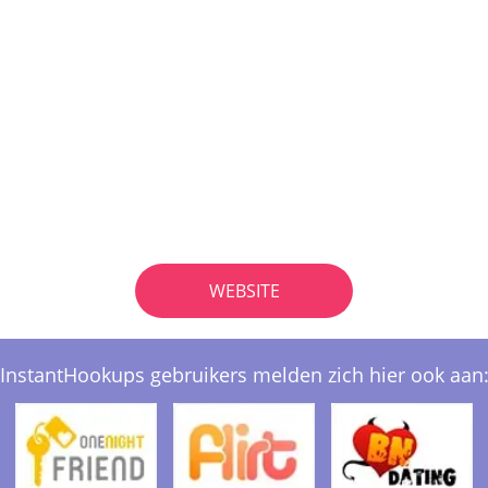
WEBSITE
InstantHookups gebruikers melden zich hier ook aan