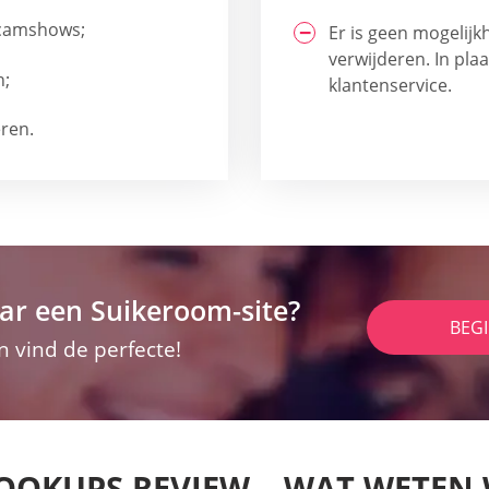
bcamshows;
Er is geen mogelij
verwijderen. In pl
n;
klantenservice.
ren.
ar een Suikeroom-site?
BEG
n vind de perfecte!
OOKUPS REVIEW – WAT WETEN 