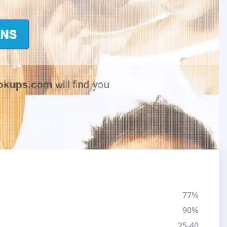
77%
90%
25-40