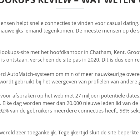
nsen helpt snelle connecties te vinden voor casual dating. H
ap nauwelijks iemand tegenkomen. De meeste mensen op de s
ntHookups-site met het hoofdkantoor in Chatham, Kent, Groo
is ontstaan, verscheen de site pas in 2020. Dit is dus een re
rd AutoMatch-systeem om min of meer nauwkeurige overeenk
wordt gebruikt bij het weergeven van profielen van andere 
 voor afspraken op het web met 27 miljoen potentiële dates
. Elke dag worden meer dan 20.000 nieuwe leden lid van d
t 92% van de gebruikers meerdere connecties heeft, 98% se
ereld zeer toegankelijk. Tegelijkertijd sluit de site beperkt