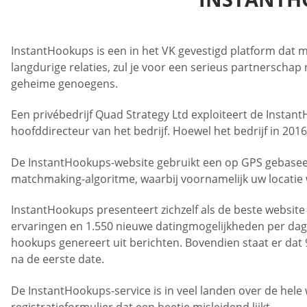
InstantHookups is een in het VK gevestigd platform dat me
langdurige relaties, zul je voor een serieus partnersch
geheime genoegens.
Een privébedrijf Quad Strategy Ltd exploiteert de Insta
hoofddirecteur van het bedrijf. Hoewel het bedrijf in 2016 
De InstantHookups-website gebruikt een op GPS gebasee
matchmaking-algoritme, waarbij voornamelijk uw locatie 
InstantHookups presenteert zichzelf als de beste website
ervaringen en 1.550 nieuwe datingmogelijkheden per dag
hookups genereert uit berichten. Bovendien staat er da
na de eerste date.
De InstantHookups-service is in veel landen over de hele w
registratieformulier dat een beetje misleidend lijkt.