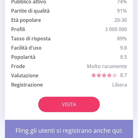
Pubblico attivo
74%
Partite di qualità
91%
Età popolare
20-30
Profili
3 000 000
Tasso di risposta
89%
Facilità d'uso
9.8
Popolarità
8.5
Frode
Molto raramente
8.7
Valutazione
Registrazione
Libera
VISITA
Fling gli utenti si registrano anche qui: