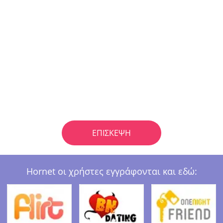
ΕΠΊΣΚΕΨΗ
Hornet οι χρήστες εγγράφονται και εδώ: