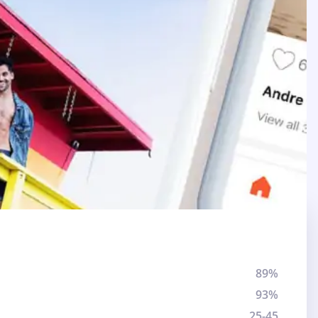
89%
93%
25-45