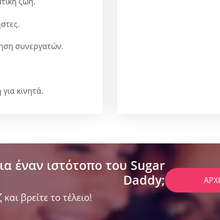
τική ζωή.
στες.
τηση συνεργατών.
για κινητά.
ια έναν ιστότοπο του Sugar
Daddy;
ΑΡΧ
 και βρείτε το τέλειο!