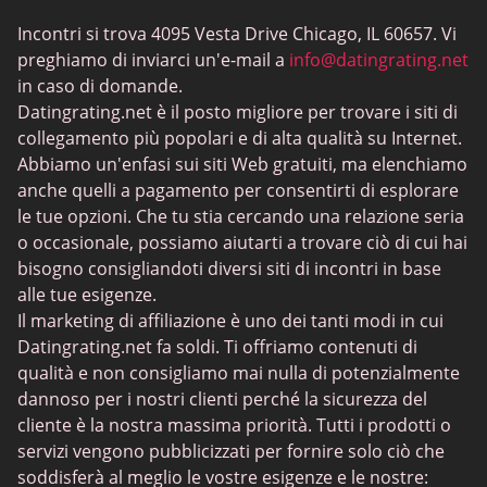
Incontri BBW
Incontri si trova 4095 Vesta Drive Chicago, IL 60657. Vi
MeetMindful
preghiamo di inviarci un'e-mail a
info@datingrating.net
Incontri BDSM
in caso di domande.
Datingrating.net è il posto migliore per trovare i siti di
BBPeopleMeet
collegamento più popolari e di alta qualità su Internet.
Siti Sugar Daddy
Abbiamo un'enfasi sui siti Web gratuiti, ma elenchiamo
anche quelli a pagamento per consentirti di esplorare
JPeopleMeet
le tue opzioni. Che tu stia cercando una relazione seria
Incontri trans
o occasionale, possiamo aiutarti a trovare ciò di cui hai
bisogno consigliandoti diversi siti di incontri in base
Siti di incontri per anziani - Scelta di piattaforme con
alle tue esigenze.
interfacce semplici
Il marketing di affiliazione è uno dei tanti modi in cui
MyLOL
Datingrating.net fa soldi. Ti offriamo contenuti di
qualità e non consigliamo mai nulla di potenzialmente
Incontri gay
dannoso per i nostri clienti perché la sicurezza del
Incontri lesbici
cliente è la nostra massima priorità. Tutti i prodotti o
servizi vengono pubblicizzati per fornire solo ciò che
Siti di incontri neri
soddisferà al meglio le vostre esigenze e le nostre: