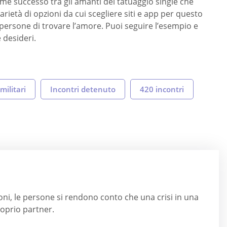
norme successo tra gli amanti del tatuaggio single che
rietà di opzioni da cui scegliere siti e app per questo
ersone di trovare l’amore. Puoi seguire l’esempio e
e desideri.
 militari
Incontri detenuto
420 incontri
sioni, le persone si rendono conto che una crisi in una
roprio partner.