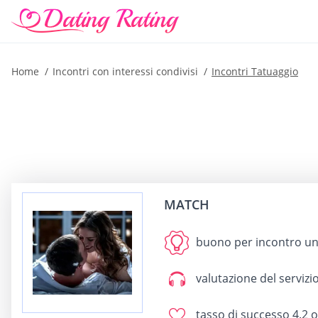
Home
Incontri con interessi condivisi
Incontri Tatuaggio
MATCH
buono per
incontro un
valutazione del servizio
tasso di successo
4.2 o