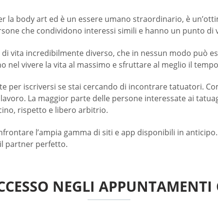
r la body art ed è un essere umano straordinario, è un’ottim
ersone che condividono interessi simili e hanno un punto di v
e di vita incredibilmente diverso, che in nessun modo può e
 nel vivere la vita al massimo e sfruttare al meglio il tem
 per iscriversi se stai cercando di incontrare tatuatori. Come 
o lavoro. La maggior parte delle persone interessate ai tatu
ino, rispetto e libero arbitrio.
nfrontare l’ampia gamma di siti e app disponibili in anticipo.
il partner perfetto.
CCESSO NEGLI APPUNTAMENTI 