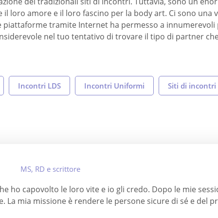
iazione dei tradizionali siti di incontri. Tuttavia, sono un e
 loro amore e il loro fascino per la body art. Ci sono una va
 piattaforme tramite Internet ha permesso a innumerevoli p
considerevole nel tuo tentativo di trovare il tipo di partner ch
Incontri LDS
Incontri Uniformi
Siti di incontri
MS, RD e scrittore
 che ho capovolto le loro vite e io gli credo. Dopo le mie ses
ne. La mia missione è rendere le persone sicure di sé e del p