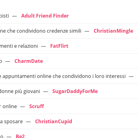
isti
Adult Friend Finder
sone che condividono credenze simili
ChristianMingle
enti e relazioni
FatFlirt
o
CharmDate
re appuntamenti online che condividono i loro interessi
donne più giovani
SugarDaddyForMe
r online
Scruff
da sposare
ChristianCupid
co
Be2