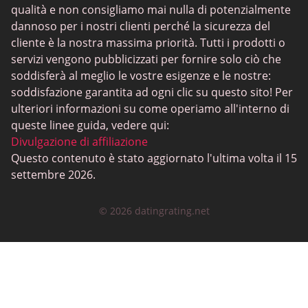
qualità e non consigliamo mai nulla di potenzialmente
Incontri gay
dannoso per i nostri clienti perché la sicurezza del
Incontri lesbici
cliente è la nostra massima priorità. Tutti i prodotti o
servizi vengono pubblicizzati per fornire solo ciò che
Siti di incontri neri
soddisferà al meglio le vostre esigenze e le nostre:
SugarDaddyMeet
soddisfazione garantita ad ogni clic su questo sito! Per
ulteriori informazioni su come operiamo all'interno di
LatinAmericanCupid
queste linee guida, vedere qui:
CatholicMatch
Divulgazione di affiliazione
Questo contenuto è stato aggiornato l'ultima volta il 15
settembre 2026.
© 2026 datingrating.net