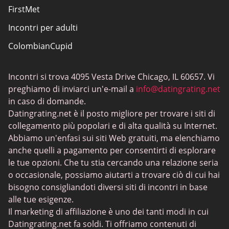
FirstMet
Incontri per adulti
ColombianCupid
Incontri BBW
Incontri si trova 4095 Vesta Drive Chicago, IL 60657. Vi
MeetMindful
preghiamo di inviarci un'e-mail a
info@datingrating.net
Incontri BDSM
in caso di domande.
Datingrating.net è il posto migliore per trovare i siti di
BBPeopleMeet
collegamento più popolari e di alta qualità su Internet.
Siti Sugar Daddy
Abbiamo un'enfasi sui siti Web gratuiti, ma elenchiamo
anche quelli a pagamento per consentirti di esplorare
JPeopleMeet
le tue opzioni. Che tu stia cercando una relazione seria
Incontri trans
o occasionale, possiamo aiutarti a trovare ciò di cui hai
bisogno consigliandoti diversi siti di incontri in base
Siti di incontri per anziani - Scelta di piattaforme con
alle tue esigenze.
interfacce semplici
Il marketing di affiliazione è uno dei tanti modi in cui
MyLOL
Datingrating.net fa soldi. Ti offriamo contenuti di