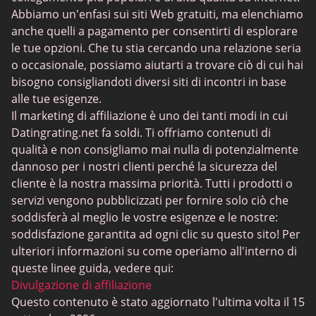
Siti Sugar Daddy
Abbiamo un'enfasi sui siti Web gratuiti, ma elenchiamo
anche quelli a pagamento per consentirti di esplorare
JPeopleMeet
le tue opzioni. Che tu stia cercando una relazione seria
Incontri trans
o occasionale, possiamo aiutarti a trovare ciò di cui hai
bisogno consigliandoti diversi siti di incontri in base
Siti di incontri per anziani - Scelta di piattaforme con
alle tue esigenze.
interfacce semplici
Il marketing di affiliazione è uno dei tanti modi in cui
MyLOL
Datingrating.net fa soldi. Ti offriamo contenuti di
qualità e non consigliamo mai nulla di potenzialmente
Incontri gay
dannoso per i nostri clienti perché la sicurezza del
Incontri lesbici
cliente è la nostra massima priorità. Tutti i prodotti o
servizi vengono pubblicizzati per fornire solo ciò che
Siti di incontri neri
soddisferà al meglio le vostre esigenze e le nostre:
SugarDaddyMeet
soddisfazione garantita ad ogni clic su questo sito! Per
ulteriori informazioni su come operiamo all'interno di
LatinAmericanCupid
queste linee guida, vedere qui:
CatholicMatch
Divulgazione di affiliazione
Questo contenuto è stato aggiornato l'ultima volta il 15