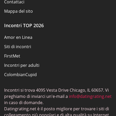
Contattaci
Mappa del sito
Incontri TOP 2026
Amor en Linea
Siti di incontri
FirstMet
Incontri per adulti
ColombianCupid
Incontri BBW
Incontri si trova 4095 Vesta Drive Chicago, IL 60657. Vi
MeetMindful
preghiamo di inviarci un'e-mail a
info@datingrating.net
Incontri BDSM
in caso di domande.
Datingrating.net è il posto migliore per trovare i siti di
BBPeopleMeet
collegamento più popolari e di alta qualità su Internet.