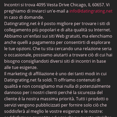
Incontri si trova 4095 Vesta Drive Chicago, IL 60657. Vi
MeetMindful
preghiamo di inviarci un'e-mail a
info@datingrating.net
Incontri BDSM
in caso di domande.
Datingrating.net è il posto migliore per trovare i siti di
BBPeopleMeet
collegamento più popolari e di alta qualità su Internet.
Siti Sugar Daddy
Abbiamo un'enfasi sui siti Web gratuiti, ma elenchiamo
anche quelli a pagamento per consentirti di esplorare
JPeopleMeet
le tue opzioni. Che tu stia cercando una relazione seria
Incontri trans
o occasionale, possiamo aiutarti a trovare ciò di cui hai
bisogno consigliandoti diversi siti di incontri in base
Siti di incontri per anziani - Scelta di piattaforme con
alle tue esigenze.
interfacce semplici
Il marketing di affiliazione è uno dei tanti modi in cui
MyLOL
Datingrating.net fa soldi. Ti offriamo contenuti di
qualità e non consigliamo mai nulla di potenzialmente
Incontri gay
dannoso per i nostri clienti perché la sicurezza del
Incontri lesbici
cliente è la nostra massima priorità. Tutti i prodotti o
servizi vengono pubblicizzati per fornire solo ciò che
Siti di incontri neri
soddisferà al meglio le vostre esigenze e le nostre: